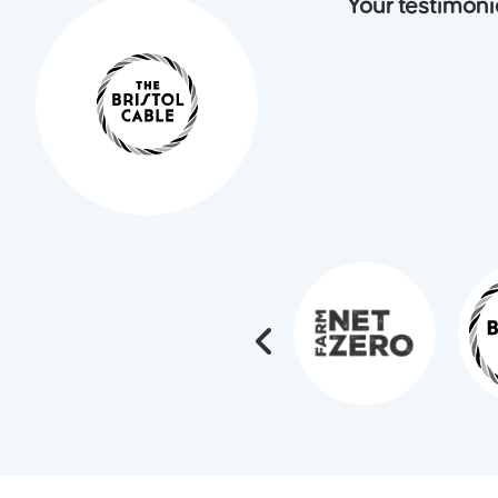
Your testimonia
1
Title 
Rhoncus dolor s
sit amet, consec
commodo. lorem 
Read Mo