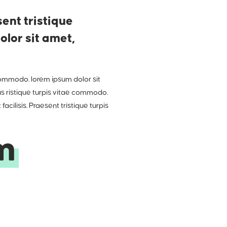
sent tristique
lor sit amet,
 commodo. lorem ipsum dolor sit
us ristique turpis vitae commodo.
cilisis. Praesent tristique turpis
m