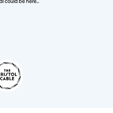
l could be here...
One
itamet facilisis. Praesent tristique turpis vitae commodo. lorem ips
tetur adipiscing elit. Fusce hendrerit risus nec lacus ristique turpis v
ipsum dolor sit amet, consectetur. Rhoncus dolor sitamet facilisis.
re